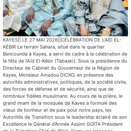
KAYES|| LE 27 MAI 2026||CÉLÉBRATION DE L’AÏD EL-
KÉBIR ‎Le terrain Sahara, situé dans le quartier
Bencounda à Kayes, a servi de cadre à la célébration de
la fête de l’Aïd El-Kébir (Tabaski). Sous la présidence du
Directeur de Cabinet du Gouverneur de la Région de
Kayes, Monsieur Amadou DICKO, en présence des
autorités administratives, politiques, de la société civile,
des forces de défense et de sécurité, ainsi que de
nombreux fidèles musulmans. ‎‎Au cours de la prière, le
grand imam de la mosquée de Kayes a formulé des
vœux de bonheur et de paix pour notre pays, les
Autorités de Transition sous le leadership éclairé de son
Excellence le Général d’Armée Assimi GOÏTA Président
de la Transition Chef de l’Etat. ‎‎Dans une interview